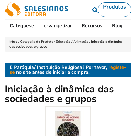
Produtos
Catequese
e-vangelizar
Recursos
Blog
L
Início
/
Categoria de Produto
/
Educação
/
Animação
/
Iniciação à dinâmica
das sociedades e grupos
É Paróquia/ Instituição Religiosa? Por favor,
registe-
se
no site antes de iniciar a compra.
Iniciação à dinâmica das
sociedades e grupos