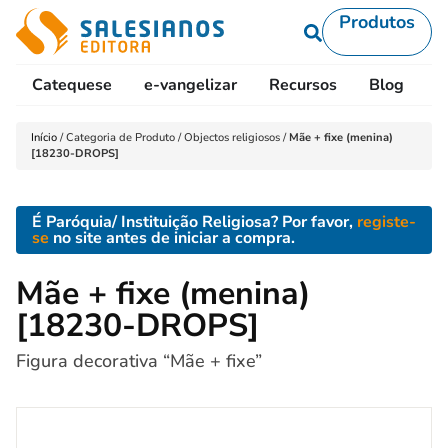
Produtos
Catequese
e-vangelizar
Recursos
Blog
L
Início
/
Categoria de Produto
/
Objectos religiosos
/
Mãe + fixe (menina)
[18230-DROPS]
É Paróquia/ Instituição Religiosa? Por favor,
registe-
se
no site antes de iniciar a compra.
Mãe + fixe (menina)
[18230-DROPS]
Figura decorativa “Mãe + fixe”