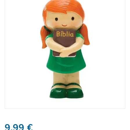
9,99
€