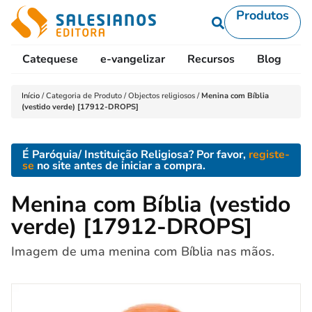
Produtos
Catequese
e-vangelizar
Recursos
Blog
L
Início
/
Categoria de Produto
/
Objectos religiosos
/
Menina com Bíblia
(vestido verde) [17912-DROPS]
É Paróquia/ Instituição Religiosa? Por favor,
registe-
se
no site antes de iniciar a compra.
Menina com Bíblia (vestido
verde) [17912-DROPS]
Imagem de uma menina com Bíblia nas mãos.