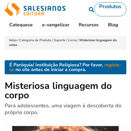
Produtos
Catequese
e-vangelizar
Recursos
Blog
L
Início
/
Categoria de Produto
/
Suporte
/
Livros
/
Misteriosa linguagem do
corpo
É Paróquia/ Instituição Religiosa? Por favor,
registe-
se
no site antes de iniciar a compra.
Misteriosa linguagem do
corpo
Para adolescentes, uma viagem à descoberta do
próprio corpo.