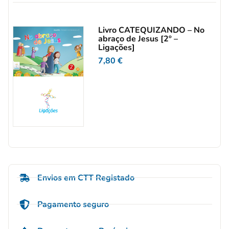
Livro CATEQUIZANDO – No
abraço de Jesus [2º –
Ligações]
7,80
€
Envios em CTT Registado
Pagamento seguro