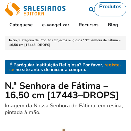
Produtos
Catequese
e-vangelizar
Recursos
Blog
L
Início
/
Categoria de Produto
/
Objectos religiosos
/
N.ª Senhora de Fátima –
16,50 cm [17443–DROPS]
É Paróquia/ Instituição Religiosa? Por favor,
registe-
se
no site antes de iniciar a compra.
N.ª Senhora de Fátima –
16,50 cm [17443–DROPS]
Imagem da Nossa Senhora de Fátima, em resina,
pintada à mão.