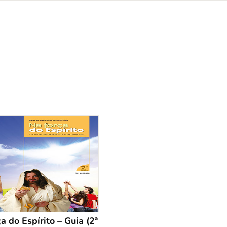
a do Espírito – Guia (2ª