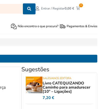
0
0,00
€
Entrar / Registar
Não encontra o que procura?
Pagamentos & Envios
Sugestões
SALESIANOS EDITORA
Livro CATEQUIZANDO
rça
Caminho para amadurecer
[10º – Ligações]
7,20
€