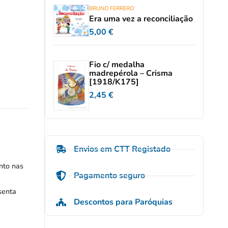
BRUNO FERRERO
Era uma vez a reconciliação
5,00
€
Fio c/ medalha
madrepérola – Crisma
[1918/K175]
2,45
€
Envios em CTT Registado
nto nas
Pagamento seguro
senta
Descontos para Paróquias