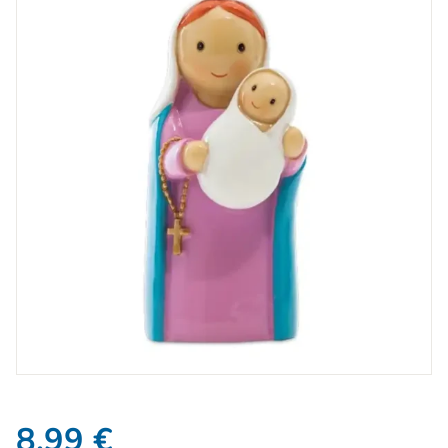
8,99
€