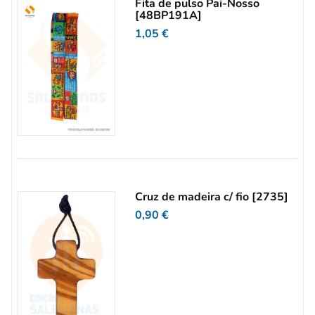
Fita de pulso Pai-Nosso
[48BP191A]
1,05
€
Cruz de madeira c/ fio [2735]
0,90
€