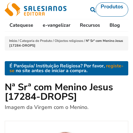
Produtos
Catequese
e-vangelizar
Recursos
Blog
L
Início
/
Categoria de Produto
/
Objectos religiosos
/
Nª Srª com Menino Jesus
[17284-DROPS]
É Paróquia/ Instituição Religiosa? Por favor,
registe-
se
no site antes de iniciar a compra.
Nª Srª com Menino Jesus
[17284-DROPS]
Imagem da Virgem com o Menino.