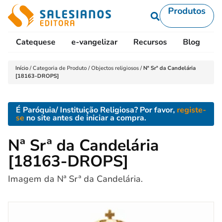
Produtos
Catequese
e-vangelizar
Recursos
Blog
L
Início
/
Categoria de Produto
/
Objectos religiosos
/
Nª Srª da Candelária
[18163-DROPS]
É Paróquia/ Instituição Religiosa? Por favor,
registe-
se
no site antes de iniciar a compra.
Nª Srª da Candelária
[18163-DROPS]
Imagem da Nª Srª da Candelária.