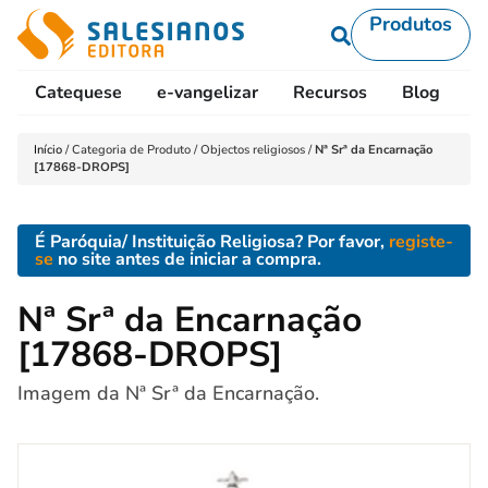
Produtos
Catequese
e-vangelizar
Recursos
Blog
L
Início
/
Categoria de Produto
/
Objectos religiosos
/
Nª Srª da Encarnação
[17868-DROPS]
É Paróquia/ Instituição Religiosa? Por favor,
registe-
se
no site antes de iniciar a compra.
Nª Srª da Encarnação
[17868-DROPS]
Imagem da Nª Srª da Encarnação.