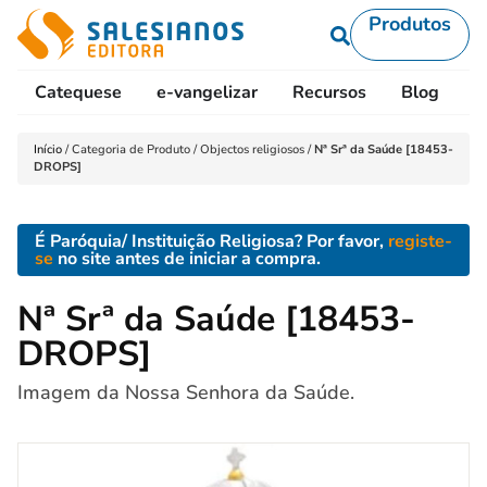
Produtos
Catequese
e-vangelizar
Recursos
Blog
L
Início
/
Categoria de Produto
/
Objectos religiosos
/
Nª Srª da Saúde [18453-
DROPS]
É Paróquia/ Instituição Religiosa? Por favor,
registe-
se
no site antes de iniciar a compra.
Nª Srª da Saúde [18453-
DROPS]
Imagem da Nossa Senhora da Saúde.