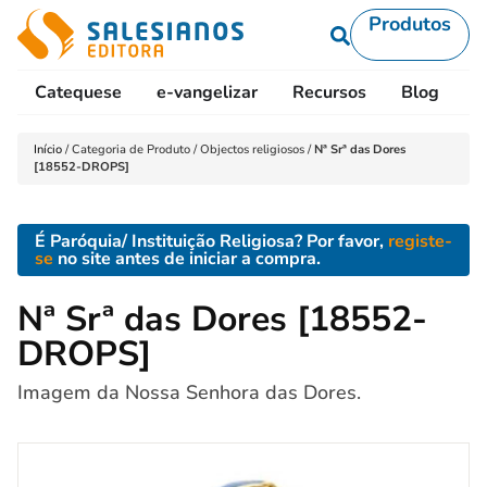
Produtos
Catequese
e-vangelizar
Recursos
Blog
L
Início
/
Categoria de Produto
/
Objectos religiosos
/
Nª Srª das Dores
[18552-DROPS]
É Paróquia/ Instituição Religiosa? Por favor,
registe-
se
no site antes de iniciar a compra.
Nª Srª das Dores [18552-
DROPS]
Imagem da Nossa Senhora das Dores.