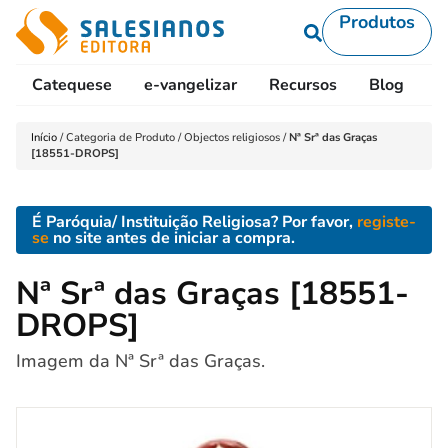
Produtos
Catequese
e-vangelizar
Recursos
Blog
L
Início
/
Categoria de Produto
/
Objectos religiosos
/
Nª Srª das Graças
[18551-DROPS]
É Paróquia/ Instituição Religiosa? Por favor,
registe-
se
no site antes de iniciar a compra.
Nª Srª das Graças [18551-
DROPS]
Imagem da Nª Srª das Graças.