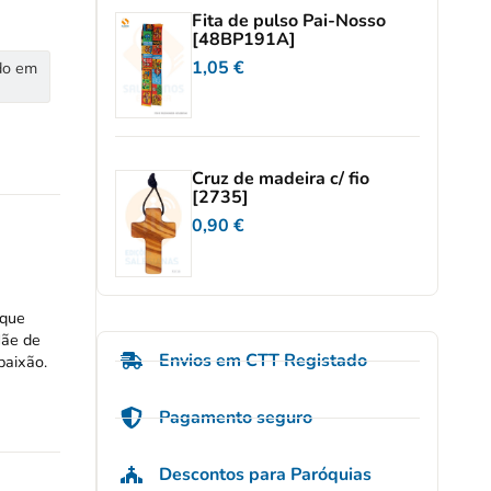
Fita de pulso Pai-Nosso
[48BP191A]
1,05
€
do em
Cruz de madeira c/ fio
[2735]
0,90
€
 que
Mãe de
Envios em CTT Registado
paixão.
Pagamento seguro
Descontos para Paróquias