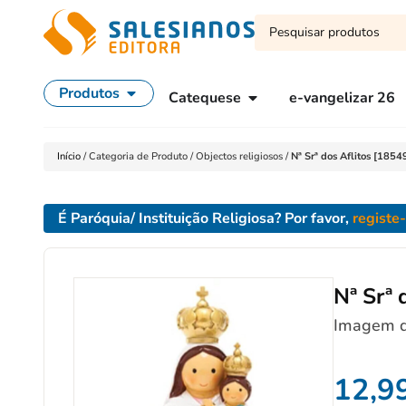
Produtos
Catequese
e-vangelizar 26
Início
/
Categoria de Produto
/
Objectos religiosos
/
Nª Srª dos Aflitos [18
É Paróquia/ Instituição Religiosa? Por favor,
registe
Nª Srª
Imagem d
12,9