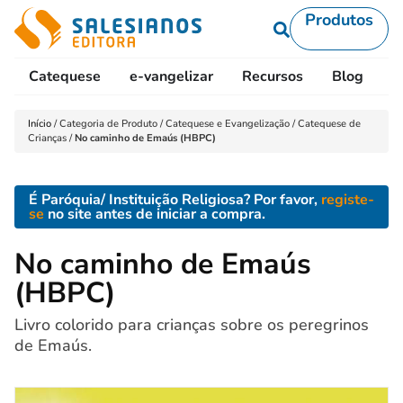
Produtos
Catequese
e-vangelizar
Recursos
Blog
L
Início
/
Categoria de Produto
/
Catequese e Evangelização
/
Catequese de
Crianças
/
No caminho de Emaús (HBPC)
É Paróquia/ Instituição Religiosa? Por favor,
registe-
se
no site antes de iniciar a compra.
No caminho de Emaús
(HBPC)
Livro colorido para crianças sobre os peregrinos
de Emaús.