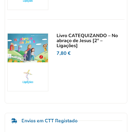
Livro CATEQUIZANDO – No
abraço de Jesus [2º –
Ligações]
7,80
€
Envios em CTT Registado