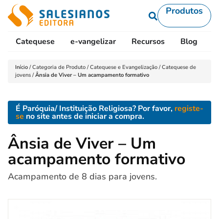
Produtos
Catequese
e-vangelizar
Recursos
Blog
L
Início
/
Categoria de Produto
/
Catequese e Evangelização
/
Catequese de
jovens
/
Ânsia de Viver – Um acampamento formativo
É Paróquia/ Instituição Religiosa? Por favor,
registe-
se
no site antes de iniciar a compra.
Ânsia de Viver – Um
acampamento formativo
Acampamento de 8 dias para jovens.