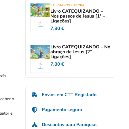
SALESIANOS EDITORA
Livro CATEQUIZANDO –
Nos passos de Jesus [1º –
Ligações]
7,80
€
Livro CATEQUIZANDO – No
abraço de Jesus [2º –
Ligações]
7,80
€
edo,
Envios em CTT Registado
ceber o
Pagamento seguro
eitor e
Descontos para Paróquias