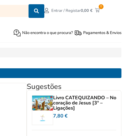
0
0,00
€
Entrar / Registar
Não encontra o que procura?
Pagamentos & Envios
Sugestões
Livro CATEQUIZANDO – No
coração de Jesus [3º –
Ligações]
7,80
€