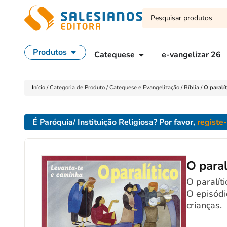
Produtos
Catequese
e-vangelizar 26
Início
/
Categoria de Produto
/
Catequese e Evangelização
/
Bíblia
/
O paralít
É Paróquia/ Instituição Religiosa? Por favor,
registe
O paral
O paralít
O episódi
crianças.