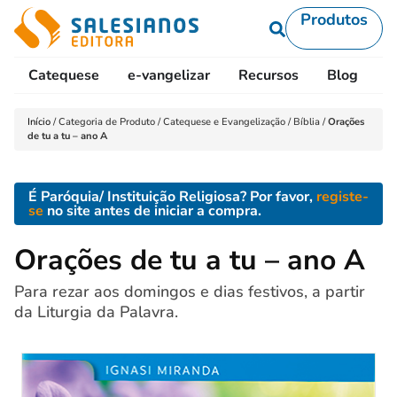
Produtos
Catequese
e-vangelizar
Recursos
Blog
L
Início
/
Categoria de Produto
/
Catequese e Evangelização
/
Bíblia
/
Orações
de tu a tu – ano A
É Paróquia/ Instituição Religiosa? Por favor,
registe-
se
no site antes de iniciar a compra.
Orações de tu a tu – ano A
Para rezar aos domingos e dias festivos, a partir
da Liturgia da Palavra.