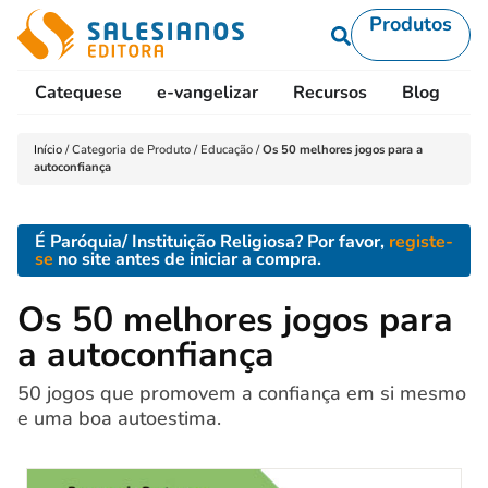
Produtos
Catequese
e-vangelizar
Recursos
Blog
L
Início
/
Categoria de Produto
/
Educação
/
Os 50 melhores jogos para a
autoconfiança
É Paróquia/ Instituição Religiosa? Por favor,
registe-
se
no site antes de iniciar a compra.
Os 50 melhores jogos para
a autoconfiança
50 jogos que promovem a confiança em si mesmo
e uma boa autoestima.