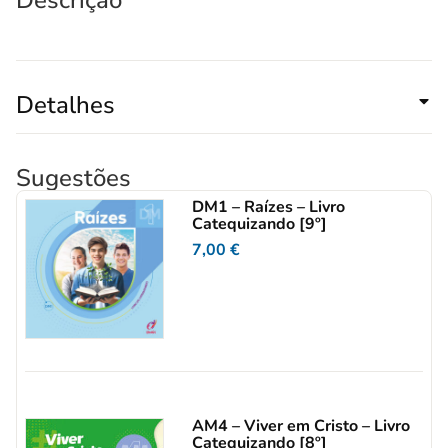
Descrição
Detalhes
Sugestões
DM1 – Raízes – Livro
Catequizando [9º]
7,00
€
AM4 – Viver em Cristo – Livro
Catequizando [8º]