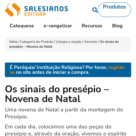
Produtos
Catequese
e-vangelizar
Recursos
Blog
L
Início
/
Categoria de Produto
/
Liturgia e oração
/
Advento
/
Os sinais do
presépio – Novena de Natal
É Paróquia/ Instituição Religiosa? Por favor,
registe-
se
no site antes de iniciar a compra.
Os sinais do presépio –
Novena de Natal
Uma novena de Natal a partir da montagem do
Presépio.
Em cada dia, colocamos uma das peças do
presépio e, através da oração, vivemos o espírito