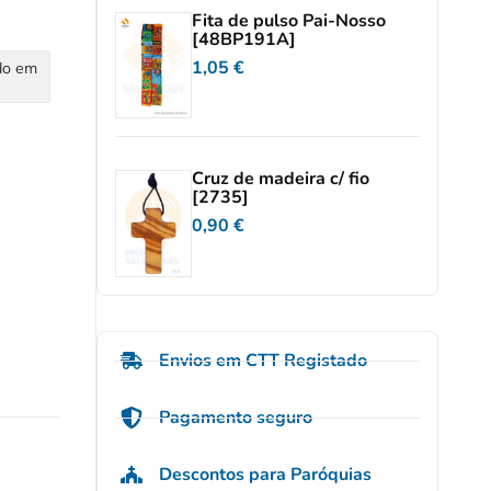
Fita de pulso Pai-Nosso
[48BP191A]
1,05
€
do em
Cruz de madeira c/ fio
[2735]
0,90
€
Envios em CTT Registado
Pagamento seguro
Descontos para Paróquias