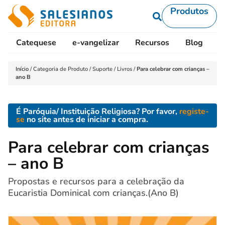
Produtos
Catequese
e-vangelizar
Recursos
Blog
L
Início
/
Categoria de Produto
/
Suporte
/
Livros
/
Para celebrar com crianças –
ano B
É Paróquia/ Instituição Religiosa? Por favor,
registe-
se
no site antes de iniciar a compra.
Para celebrar com crianças
– ano B
Propostas e recursos para a celebração da
Eucaristia Dominical com crianças.(Ano B)