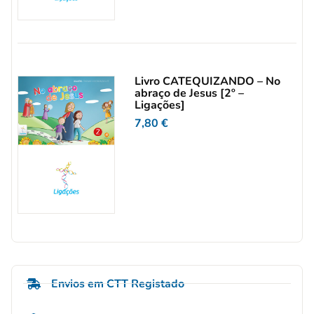
Livro CATEQUIZANDO – No
abraço de Jesus [2º –
Ligações]
7,80
€
Envios em CTT Registado