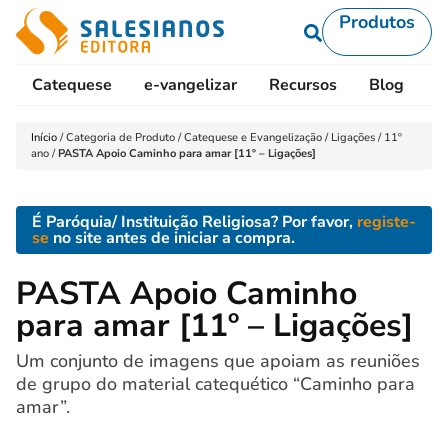
Produtos
Catequese
e-vangelizar
Recursos
Blog
L
Início
/
Categoria de Produto
/
Catequese e Evangelização
/
Ligações
/
11º
ano
/
PASTA Apoio Caminho para amar [11º – Ligações]
É Paróquia/ Instituição Religiosa? Por favor,
registe-
se
no site antes de iniciar a compra.
PASTA Apoio Caminho
para amar [11º – Ligações]
Um conjunto de imagens que apoiam as reuniões
de grupo do material catequético “Caminho para
amar”.