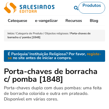
Produtos
Catequese
e-vangelizar
Recursos
Blog
L
Início
/
Categoria de Produto
/
Objectos religiosos
/
Porta-chaves de
borracha c/ pomba [1848]
É Paróquia/ Instituição Religiosa? Por favor,
registe-
se
no site antes de iniciar a compra.
Porta-chaves de borracha
c/ pomba [1848]
Porta-chaves duplo com duas pombas: uma feita
de borracha colorida e outra em prateado.
Disponível em várias cores.