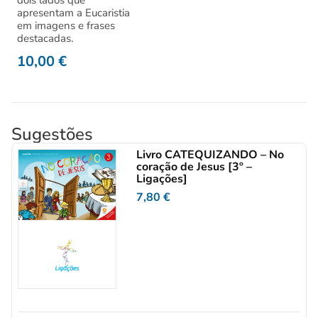
dois lados que
apresentam a Eucaristia
em imagens e frases
destacadas.
10,00
€
Sugestões
Livro CATEQUIZANDO – No
coração de Jesus [3º –
Ligações]
7,80
€