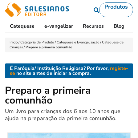
Produtos
Catequese
e-vangelizar
Recursos
Blog
L
Início
/
Categoria de Produto
/
Catequese e Evangelização
/
Catequese de
Crianças
/
Preparo a primeira comunhão
É Paróquia/ Instituição Religiosa? Por favor,
registe-
se
no site antes de iniciar a compra.
Preparo a primeira
comunhão
Um livro para crianças dos 6 aos 10 anos que
ajuda na preparação da primeira comunhão.