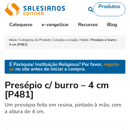
Produtos
Catequese
e-vangelizar
Recursos
Blog
L
Início
/
Categoria de Produto
/
Liturgia e oração
/
Natal
/
Presépio c/ burro –
4 cm [P481]
É Paróquia/ Instituição Religiosa? Por favor,
registe-
se
no site antes de iniciar a compra.
Presépio c/ burro – 4 cm
[P481]
Um presépio feito em resina, pintado à mão, com
a altura de 4 cm.