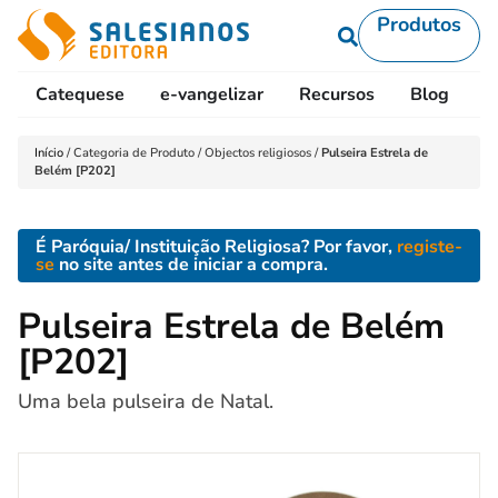
Produtos
Catequese
e-vangelizar
Recursos
Blog
L
Início
/
Categoria de Produto
/
Objectos religiosos
/
Pulseira Estrela de
Belém [P202]
É Paróquia/ Instituição Religiosa? Por favor,
registe-
se
no site antes de iniciar a compra.
Pulseira Estrela de Belém
[P202]
Uma bela pulseira de Natal.