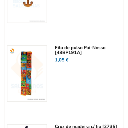
Fita de pulso Pai-Nosso
[48BP191A]
1,05
€
Cruz de madeira c/ fio [2735]