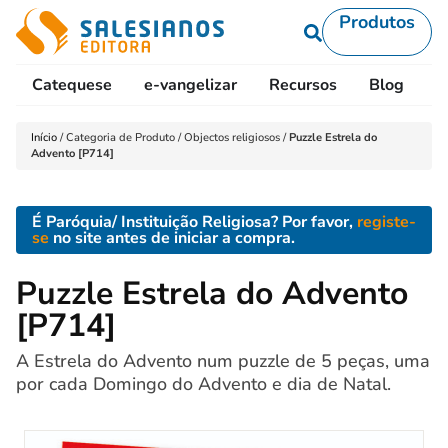
Produtos
Catequese
e-vangelizar
Recursos
Blog
L
Início
/
Categoria de Produto
/
Objectos religiosos
/
Puzzle Estrela do
Advento [P714]
É Paróquia/ Instituição Religiosa? Por favor,
registe-
se
no site antes de iniciar a compra.
Puzzle Estrela do Advento
[P714]
A Estrela do Advento num puzzle de 5 peças, uma
por cada Domingo do Advento e dia de Natal.