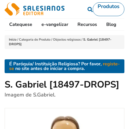
Produtos
Catequese
e-vangelizar
Recursos
Blog
L
Início
/
Categoria de Produto
/
Objectos religiosos
/
S. Gabriel [18497-
DROPS]
É Paróquia/ Instituição Religiosa? Por favor,
registe-
se
no site antes de iniciar a compra.
S. Gabriel [18497-DROPS]
Imagem de S.Gabriel.