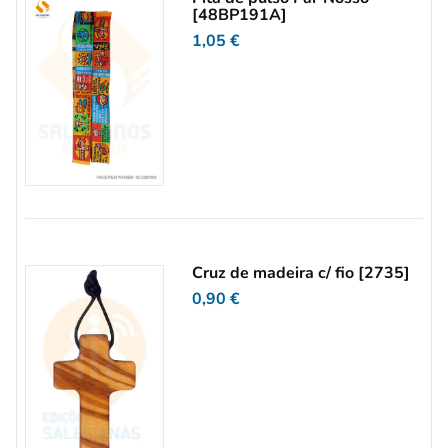
[48BP191A]
1,05
€
Cruz de madeira c/ fio [2735]
0,90
€