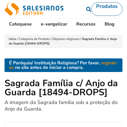
Produtos
Catequese
e-vangelizar
Recursos
Blog
L
Início
/
Categoria de Produto
/
Objectos religiosos
/
Sagrada Família c/ Anjo
da Guarda [18494-DROPS]
É Paróquia/ Instituição Religiosa? Por favor,
registe-
se
no site antes de iniciar a compra.
Sagrada Família c/ Anjo da
Guarda [18494-DROPS]
A imagem da Sagrada família sob a proteção do
Anjo da Guarda.