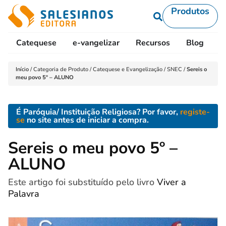
Produtos
Catequese
e-vangelizar
Recursos
Blog
L
Início
/
Categoria de Produto
/
Catequese e Evangelização
/
SNEC
/
Sereis o
meu povo 5º – ALUNO
É Paróquia/ Instituição Religiosa? Por favor,
registe-
se
no site antes de iniciar a compra.
Sereis o meu povo 5º –
ALUNO
Este artigo foi substituído pelo livro
Viver a
Palavra