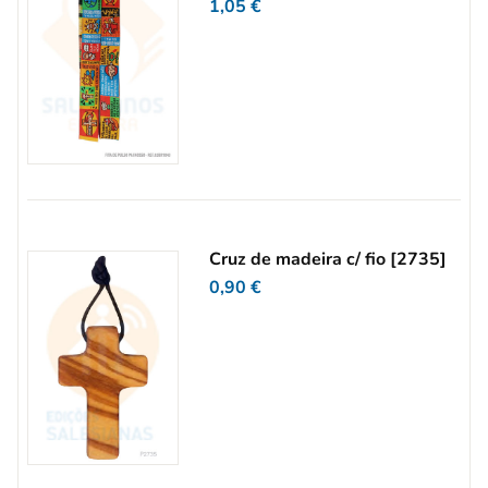
1,05
€
Cruz de madeira c/ fio [2735]
0,90
€