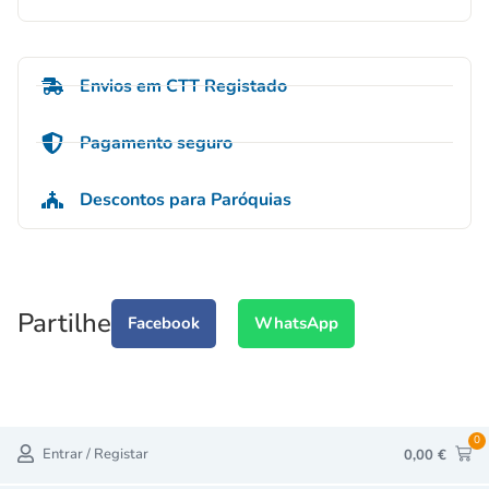
Envios em CTT Registado
Pagamento seguro
Descontos para Paróquias
Partilhe
Facebook
WhatsApp
0
Entrar / Registar
0,00
€