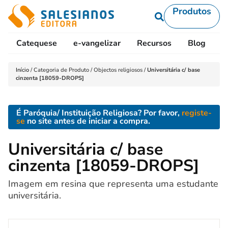
Produtos
Catequese
e-vangelizar
Recursos
Blog
L
Início
/
Categoria de Produto
/
Objectos religiosos
/
Universitária c/ base
cinzenta [18059-DROPS]
É Paróquia/ Instituição Religiosa? Por favor,
registe-
se
no site antes de iniciar a compra.
Universitária c/ base
cinzenta [18059-DROPS]
Imagem em resina que representa uma estudante
universitária.