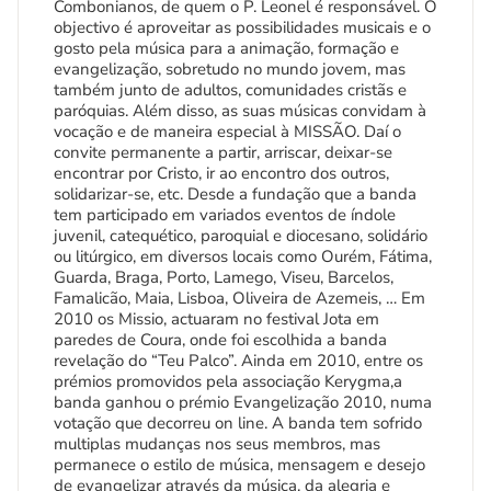
Combonianos, de quem o P. Leonel é responsável. O
objectivo é aproveitar as possibilidades musicais e o
gosto pela música para a animação, formação e
evangelização, sobretudo no mundo jovem, mas
também junto de adultos, comunidades cristãs e
paróquias. Além disso, as suas músicas convidam à
vocação e de maneira especial à MISSÃO. Daí o
convite permanente a partir, arriscar, deixar-se
encontrar por Cristo, ir ao encontro dos outros,
solidarizar-se, etc. Desde a fundação que a banda
tem participado em variados eventos de índole
juvenil, catequético, paroquial e diocesano, solidário
ou litúrgico, em diversos locais como Ourém, Fátima,
Guarda, Braga, Porto, Lamego, Viseu, Barcelos,
Famalicão, Maia, Lisboa, Oliveira de Azemeis, … Em
2010 os Missio, actuaram no festival Jota em
paredes de Coura, onde foi escolhida a banda
revelação do “Teu Palco”. Ainda em 2010, entre os
prémios promovidos pela associação Kerygma,a
banda ganhou o prémio Evangelização 2010, numa
votação que decorreu on line. A banda tem sofrido
multiplas mudanças nos seus membros, mas
permanece o estilo de música, mensagem e desejo
de evangelizar através da música, da alegria e