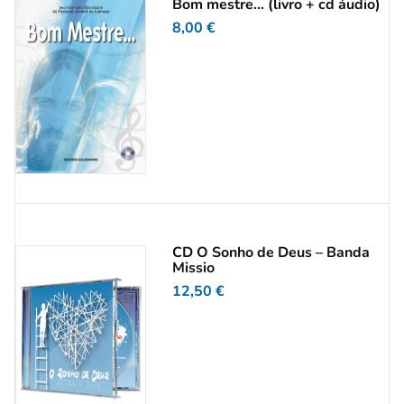
Bom mestre… (livro + cd áudio)
8,00
€
CD O Sonho de Deus – Banda
Missio
12,50
€