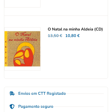
O Natal na minha Aldeia (CD)
13,50
€
10,80
€
Envios em CTT Registado
Pagamento seguro