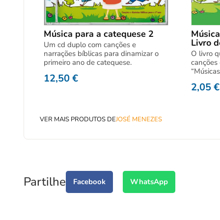
Música para a catequese 2
Música
Livro 
Um cd duplo com canções e
narrações bíblicas para dinamizar o
O livro 
primeiro ano de catequese.
canções 
“Músicas
12,50
€
2,05
€
VER MAIS PRODUTOS DE
JOSÉ MENEZES
Partilhe
Facebook
WhatsApp