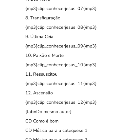
{mp3}clip_conhecerjesus_07{/mp3}
8. Transfiguração
{mp3}clip_conhecerjesus_08{/mp3}
9. Última Ceia
{mp3}clip_conhecerjesus_09{/mp3}
10. Paixão e Morte
{mp3}clip_conhecerjesus_10{/mp3}
11. Ressuscitou
{mp3}clip_conhecerjesus_11{/mp3}
12. Ascensão
{mp3}clip_conhecerjesus_12{/mp3}
{tab=Do mesmo autor}
CD Como é bom
CD
Música para a catequese 1
CD
Música para a catequese 2