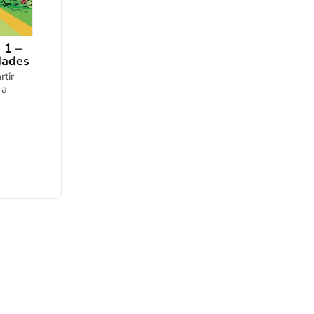
 1 –
dades
rtir
 a