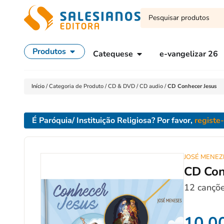
Produtos
Catequese
e-vangelizar 26
Início
/
Categoria de Produto
/
CD & DVD
/
CD audio
/
CD Conhecer Jesus
É Paróquia/ Instituição Religiosa? Por favor,
registe
JOSÉ MENEZ
CD Con
12 cançõe
10,0