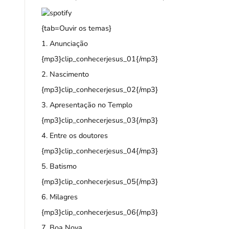
{tab=Ouvir os temas}
1. Anunciação
{mp3}clip_conhecerjesus_01{/mp3}
2. Nascimento
{mp3}clip_conhecerjesus_02{/mp3}
3. Apresentação no Templo
{mp3}clip_conhecerjesus_03{/mp3}
4. Entre os doutores
{mp3}clip_conhecerjesus_04{/mp3}
5. Batismo
{mp3}clip_conhecerjesus_05{/mp3}
6. Milagres
{mp3}clip_conhecerjesus_06{/mp3}
7. Boa Nova