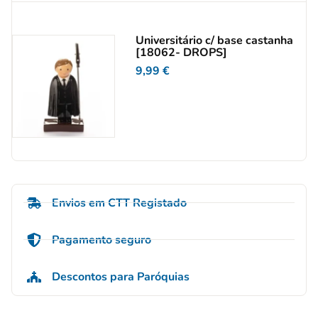
Universitário c/ base castanha
[18062- DROPS]
9,99
€
Envios em CTT Registado
Pagamento seguro
Descontos para Paróquias