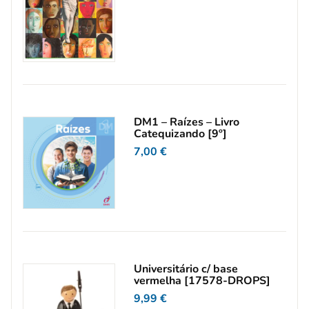
DM1 – Raízes – Livro
Catequizando [9º]
7,00
€
Universitário c/ base
vermelha [17578-DROPS]
9,99
€