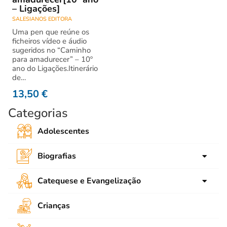
– Ligações]
SALESIANOS EDITORA
Uma pen que reúne os
ficheiros vídeo e áudio
sugeridos no “Caminho
para amadurecer” – 10º
ano do Ligações.Itinerário
de…
13,50
€
Categorias
Adolescentes
Biografias
para crianças
Catequese e Evangelização
para Jovens
Ligações
Crianças
Adultos
SNEC