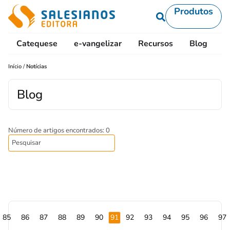
Produtos
Catequese
e-vangelizar
Recursos
Blog
L
Início
/
Notícias
Blog
Número de artigos encontrados: 0
85
86
87
88
89
90
91
92
93
94
95
96
97