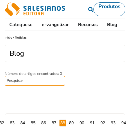
Produtos
Catequese
e-vangelizar
Recursos
Blog
L
Início
/
Notícias
Blog
Número de artigos encontrados: 0
82
83
84
85
86
87
88
89
90
91
92
93
94