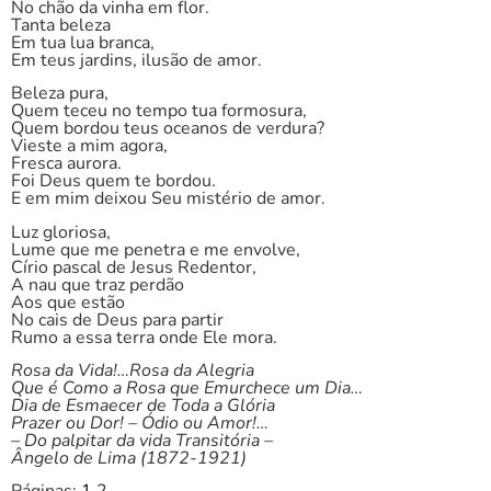
No chão da vinha em flor.
Tanta beleza
Em tua lua branca,
Em teus jardins, ilusão de amor.
Beleza pura,
Quem teceu no tempo tua formosura,
Quem bordou teus oceanos de verdura?
Vieste a mim agora,
Fresca aurora.
Foi Deus quem te bordou.
E em mim deixou Seu mistério de amor.
Luz gloriosa,
Lume que me penetra e me envolve,
Círio pascal de Jesus Redentor,
A nau que traz perdão
Aos que estão
No cais de Deus para partir
Rumo a essa terra onde Ele mora.
Rosa da Vida!…Rosa da Alegria
Que é Como a Rosa que Emurchece um Dia…
Dia de Esmaecer de Toda a Glória
Prazer ou Dor! – Ódio ou Amor!…
– Do palpitar da vida Transitória –
Ângelo de Lima (1872-1921)