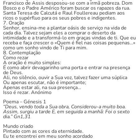
Francisco de Assis desposou-se com a irmã pobreza. Dom
Bosco e o Padre Américo foram buscar os rapazes da rua.
Santa Teresa de Calcutá e Raul Foullereau pediam aos
ricos o supérfluo para os seus pobres e indigentes.
7. Oração
Senhor, ensina-me a plantar oásis de serviço na vida de
cada dia. Talvez sejam eles a comprar o deserto da
intimidade e a transformá-lo em graças vindas de ti. Que eu
receba e faça crescer o «Quem é fiel nas coisas pequenas…»
como um sonho vindo de Ti para mim.
8. Contemplação
Como rezar
A oração é muito simples:
É como abrir devagarinho uma porta e entrar na presença
de Deus.
Ali, no silêncio, ouvir a Sua voz, talvez fazer uma súplica
Ou apenas escutar, não é importante;
Apenas estar ali, na sua presença…
Isso é rezar. Anónimo
Poema – Génesis 1
“Deus, vendo toda a Sua obra, Considerou-a muito boa.
Assim, surgiu a tarde E, em seguida a manhã: Foi o sexto
dia.” Gn1,31
Mundo criado
Pintado com as cores da eternidade.
Eu te encontrei em meu sonho acordado