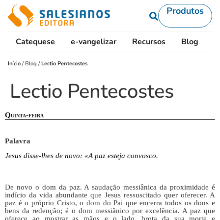
Produtos
Catequese
e-vangelizar
Recursos
Blog
L
Início
/
Blog
/
Lectio Pentecostes
Lectio Pentecostes
Quinta-feira
Palavra
Jesus disse-lhes de novo: «A paz esteja convosco.
De novo o dom da paz. A saudação messiânica da proximidade é
indício da vida abundante que Jesus ressuscitado quer oferecer. A
paz é o próprio Cristo, o dom do Pai que encerra todos os dons e
bens da redenção; é o dom messiânico por excelência. A paz que
oferece ao mostrar as mãos e o lado, brota da sua morte e