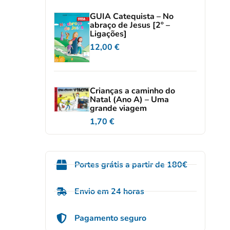
GUIA Catequista – No
abraço de Jesus [2º –
Ligações]
12,00
€
Crianças a caminho do
Natal (Ano A) – Uma
grande viagem
1,70
€
Portes grátis a partir de 180€
Envio em 24 horas
Pagamento seguro