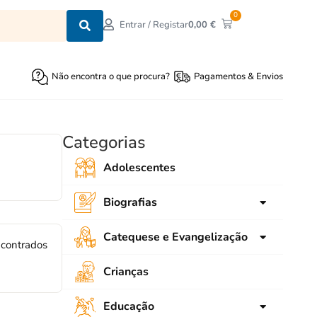
0
0,00
€
Entrar / Registar
Não encontra o que procura?
Pagamentos & Envios
Categorias
Adolescentes
Biografias
para crianças
Catequese e Evangelização
ncontrados
para Jovens
Ligações
Crianças
Adultos
SNEC
Educação
Emaús