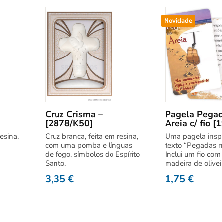
Novidade
Cruz Crisma –
Pagela Pegad
[2878/K50]
Areia c/ fio [
esina,
Cruz branca, feita em resina,
Uma pagela insp
com uma pomba e línguas
texto “Pegadas n
de fogo, símbolos do Espírito
Inclui um fio co
Santo.
madeira de olivei
3,35
€
1,75
€