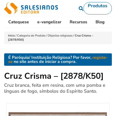
Produtos
Catequese
e-vangelizar
Recursos
Blog
L
Início
/
Categoria de Produto
/
Objectos religiosos
/
Cruz Crisma –
[2878/K50]
É Paróquia/ Instituição Religiosa? Por favor,
registe-
se
no site antes de iniciar a compra.
Cruz Crisma – [2878/K50]
Cruz branca, feita em resina, com uma pomba e
línguas de fogo, símbolos do Espírito Santo.