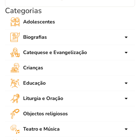
Categorias
Adolescentes
Biografias
para crianças
Catequese e Evangelização
para Jovens
Ligações
Crianças
Adultos
SNEC
Educação
Emaús
Animação
Bíblia
Liturgia e Oração
Contos e Narrações
Catequese de Adolescentes
Advento
Objectos religiosos
Educar aos Valores
Catequese de Crianças
Natal
Escola
Catequese de Jovens
Teatro e Música
Quaresma
Pedagogia
Catequese de Adultos