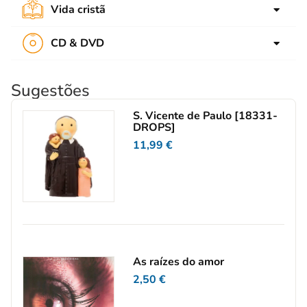
Música
Páscoa
Vida cristã
Tempo livre
Formação de Catequistas
Teatro
Tempo comum
Cultura cristã
CD & DVD
Devoção
Espiritualidade
CD audio
Eucaristia
Propostas pastorais
Sugestões
DVD
Sacramentos
S. Vicente de Paulo [18331-
Maria e santos
DROPS]
11,99
€
As raízes do amor
2,50
€