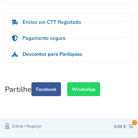
Envios em CTT Registado
Pagamento seguro
Descontos para Paróquias
Partilhe
Facebook
WhatsApp
0
Entrar / Registar
0,00
€