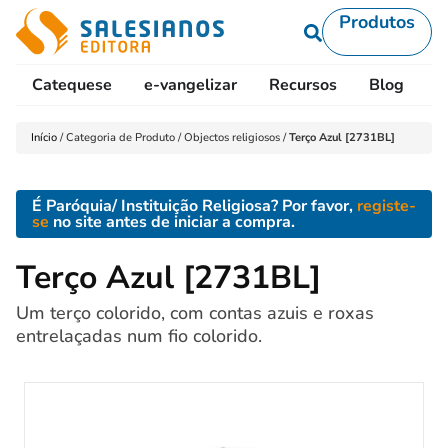
Produtos
Catequese
e-vangelizar
Recursos
Blog
L
Início
/
Categoria de Produto
/
Objectos religiosos
/
Terço Azul [2731BL]
É Paróquia/ Instituição Religiosa? Por favor,
registe-
se
no site antes de iniciar a compra.
Terço Azul [2731BL]
Um terço colorido, com contas azuis e roxas
entrelaçadas num fio colorido.