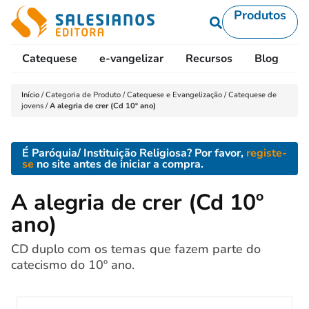
Produtos
Catequese
e-vangelizar
Recursos
Blog
L
Início
/
Categoria de Produto
/
Catequese e Evangelização
/
Catequese de
jovens
/
A alegria de crer (Cd 10º ano)
É Paróquia/ Instituição Religiosa? Por favor,
registe-
se
no site antes de iniciar a compra.
A alegria de crer (Cd 10º
ano)
CD duplo com os temas que fazem parte do
catecismo do 10º ano.