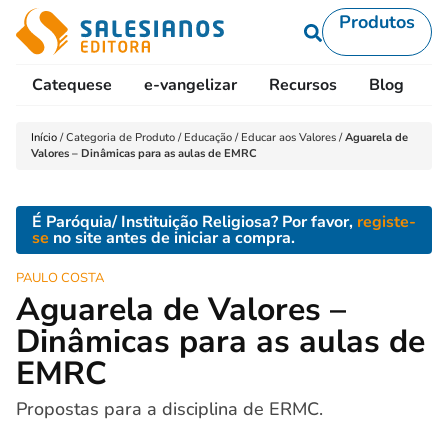
Produtos
Catequese
e-vangelizar
Recursos
Blog
L
Início
/
Categoria de Produto
/
Educação
/
Educar aos Valores
/
Aguarela de
Valores – Dinâmicas para as aulas de EMRC
É Paróquia/ Instituição Religiosa? Por favor,
registe-
se
no site antes de iniciar a compra.
PAULO COSTA
Aguarela de Valores –
Dinâmicas para as aulas de
EMRC
Propostas para a disciplina de ERMC.