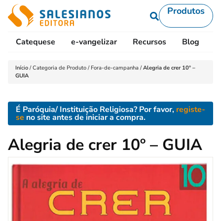
Produtos
Catequese
e-vangelizar
Recursos
Blog
L
Início
/
Categoria de Produto
/
Fora-de-campanha
/
Alegria de crer 10º –
GUIA
É Paróquia/ Instituição Religiosa? Por favor,
registe-
se
no site antes de iniciar a compra.
Alegria de crer 10º – GUIA