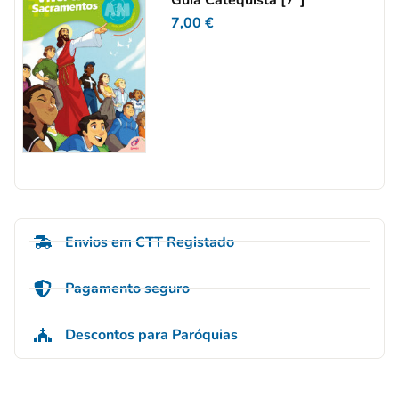
Guia Catequista [7º]
7,00
€
Envios em CTT Registado
Pagamento seguro
Descontos para Paróquias