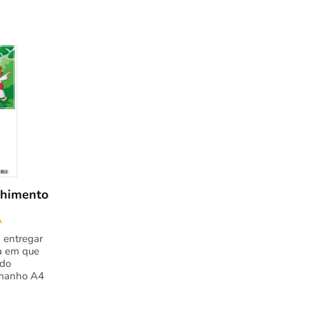
lhimento
A
 entregar
ia em que
 do
amanho A4