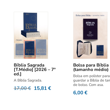
Bíblia Sagrada
Bolsa para Bíblia
[T.Médio] [2026 – 7ª
(tamanho médio)
ed.]
Bolsa em polister para
A Bíblia Sagrada.
guardar a Bíblia de t
de bolso. Com asa.
17,00
€
15,81
€
6,00
€