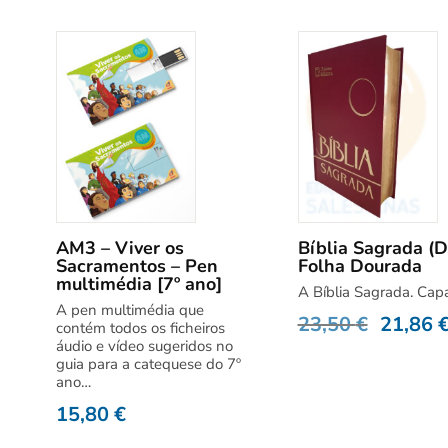
AM3 – Viver os
Bíblia Sagrada (D
Sacramentos – Pen
Folha Dourada
multimédia [7º ano]
A Bíblia Sagrada. Capa
A pen multimédia que
23,50
€
21,86
contém todos os ficheiros
áudio e vídeo sugeridos no
guia para a catequese do 7º
ano…
15,80
€