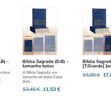
.B) –
Bíblia Sagrada (D.B) –
Bíblia Sagra
tamanho bolso
[T.Grande] [e
 dura.
A Bíblia Sagrada, em
19,00
€
17
tamanho de bolso Capa
€
dura.
12,40
€
11,53
€