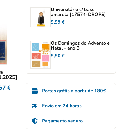
Universitário c/ base
amarela [17574-DROPS]
9,99
€
Os Domingos do Advento e
Natal – ano B
5,50
€
da
d.2025]
,67
€
Portes grátis a partir de 180€
Envio em 24 horas
Pagamento seguro