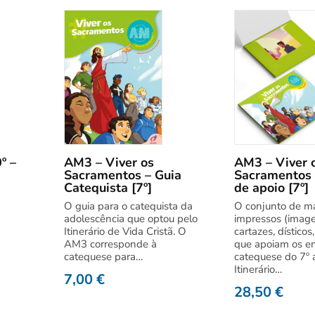
º –
AM3 – Viver os
AM3 – Viver 
Sacramentos – Guia
Sacramentos 
Catequista [7º]
de apoio [7º]
O guia para o catequista da
O conjunto de ma
adolescência que optou pelo
impressos (image
Itinerário de Vida Cristã. O
cartazes, dísticos
AM3 corresponde à
que apoiam os e
catequese para…
catequese do 7º 
Itinerário…
7,00
€
28,50
€