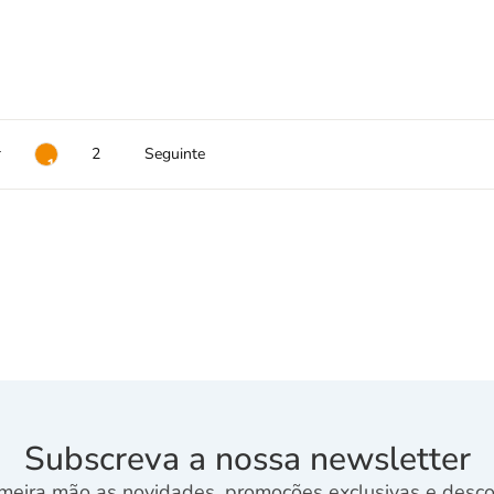
r
2
Seguinte
1
Subscreva a nossa newsletter
meira mão as novidades, promoções exclusivas e descon