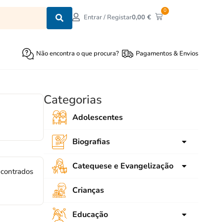
0
0,00
€
Entrar / Registar
Não encontra o que procura?
Pagamentos & Envios
Categorias
Adolescentes
Biografias
para crianças
Catequese e Evangelização
ncontrados
para Jovens
Ligações
Crianças
Adultos
SNEC
Educação
Emaús