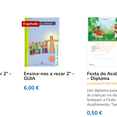
Esgotado
r 2º –
Ensina-nos a rezar 2º –
Festa do Aco
GUIA
– Diploma
SALESIANOS EDITOR
6,00
€
Um diploma para
às crianças no d
festejam a Festa
Acolhimento. T
0,50
€