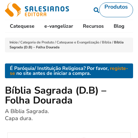
Produtos
Catequese
e-vangelizar
Recursos
Blog
L
Início
/
Categoria de Produto
/
Catequese e Evangelização
/
Bíblia
/
Bíblia
Sagrada (D.B) – Folha Dourada
É Paróquia/ Instituição Religiosa? Por favor,
registe-
se
no site antes de iniciar a compra.
Bíblia Sagrada (D.B) –
Folha Dourada
A Bíblia Sagrada.
Capa dura.