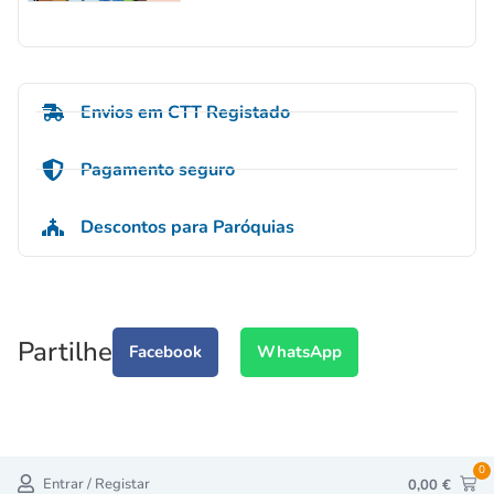
Envios em CTT Registado
Pagamento seguro
Descontos para Paróquias
Partilhe
Facebook
WhatsApp
0
Entrar / Registar
0,00
€