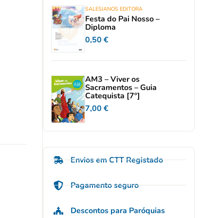
SALESIANOS EDITORA
Festa do Pai Nosso –
Diploma
0,50
€
AM3 – Viver os
Sacramentos – Guia
Catequista [7º]
7,00
€
Envios em CTT Registado
Pagamento seguro
Descontos para Paróquias