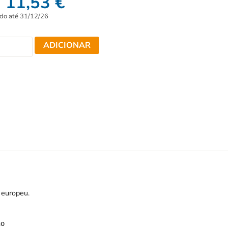
11,53
€
ido até 31/12/26
ADICIONAR
 europeu.
ho