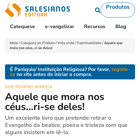
Produtos
Catequese
e-vangelizar
Recursos
Blog
L
Início
/
Categoria de Produto
/
Vida cristã
/
Espiritualidade
/
Aquele que
mora nos céus…ri-se deles!
É Paróquia/ Instituição Religiosa? Por favor,
registe-
se
no site antes de iniciar a compra.
JOSÉ ROGÉRIO ALMEIDA
Aquele que mora nos
céus…ri-se deles!
Um excelente livro que pretende retirar o
Evangelho da beatice, poeira e tristeza com que
alguns insistem em lê-lo.